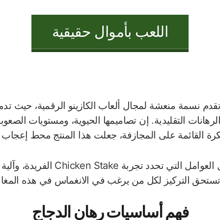
اللعب بأموال حقيقية
Chicken Stak تقدم نسمة منعشة لمجال ألعاب الكازينو الرقمية، حيث
الرهانات التقليدية. إن تصاميمها الحيوية، ومستويات الصعوبة 
كرة القائمة على المجازفة، جعلت هذا المنتج محط إعجاب 
يستعرض هذا المقال العوامل التي تحدد 
تستحق التركيز لكل من يرغب في الانغماس في هذه المغامر
فهم أساسيات رهان الدجاج