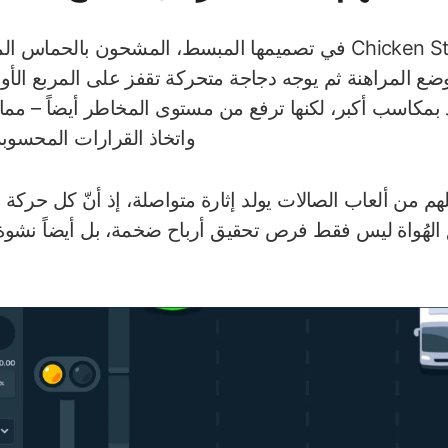
تتركز روعة لعبة Chicken Stake في تصميمها المبسط، المشحون ب
ع المراهنة ثم يوجه دجاجة متحركة تقفز على المربع الأو
عِد بمكاسب أكبر، لكنها ترفع من مستوى المخاطر أيضاً – م
واتخاذ القرارات المحسوب
هم من ألعاب الصالات يولد إثارة متواصلة، إذ أنّ كل حركة قد
الهُواة ليس فقط فرص تحقيق أرباح ضخمة، بل أيضاً نشوة ا