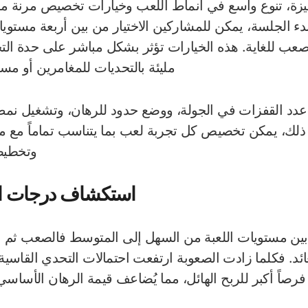
زة، تنوع واسع في أنماط اللعب وخيارات تخصيص مرنة 
دء الجلسة، يمكن للمشاركين الاختيار من بين أربعة مستويا
صعب للغاية. هذه الخيارات تؤثر بشكل مباشر على حدة التح
مليئة بالتحديات للمغامرين أو مسار
عدد القفزات في الجولة، ووضع حدود للرهان، وتشغيل نمط ا
 ذلك، يمكن تخصيص كل تجربة لعب بما يتناسب تماماً مع 
وتخطيطه
استكشاف درجات ال
ل بين مستويات اللعبة من السهل إلى المتوسط فالصعب ثم 
ئد. فكلما زادت الصعوبة ارتفعت احتمالات التحدي القاسية، 
فرصاً أكبر للربح الهائل، مما يُضاعف قيمة الرهان الأساسي