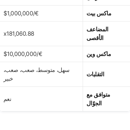
ماكس بيت
€/$1,000,000
المضاعف
x181,060.88
الأقصى
ماكس وين
€/$10,000,000
سهل، متوسط، صعب، صعب،
التقلبات
خبير
متوافق مع
نعم
الجوّال