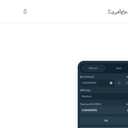
جاج
أخرى