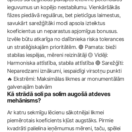
ieguvumus un kopējo nestabilumu. Vienkāršākās
fāzes piedāvā regulārus, bet pieticīgus laimestus,
savukārt sarežģītāki modi apsola izteiktus
koeficientus un neparastus apjomīgus bonusus.
Izvēle būtu atkarīga no dalībnieka riska tolerances
un stratēģiskajām prioritātēm. 🟢 Pamata: bieži
stabilas iespējas, mēreni reizinātāji 🟡 Vidēji:
Harmoniska attīstība, stabila attīstība 🔴 Sarežģīti:
Neparedzami iznākumi, iespaidīgi virsotņu punkti
🔥 Ekstrēmi: Maksimālas likmes ar monumentālām
galvenajām balvām
Kā strādā soli pa solim augošā atdeves
mehānisms?
Ar katru sekmīgu lēcienu sākotnējai likmei
piemērotais koeficients kļūst augstāks. Pirmie
kvadrāti palielina ieņēmumus mēreni, taču, spēlei