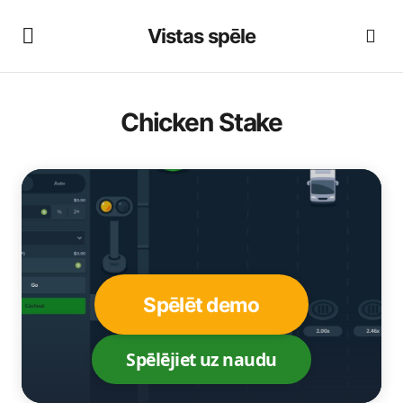
Vistas spēle
Chicken Stake
Spēlēt demo
Spēlējiet uz naudu