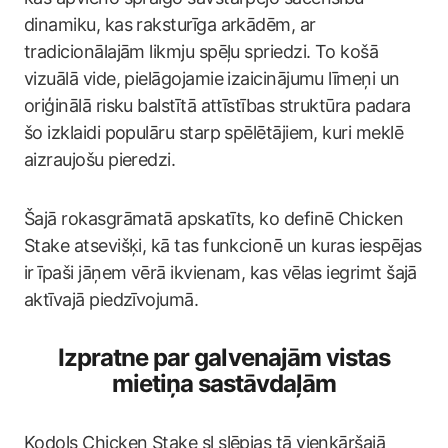
dinamiku, kas raksturīga arkādēm, ar
tradicionālajām likmju spēļu spriedzi. To košā
vizuālā vide, pielāgojamie izaicinājumu līmeņi un
oriģinālā risku balstītā attīstības struktūra padara
šo izklaidi populāru starp spēlētājiem, kuri meklē
aizraujošu pieredzi.
Šajā rokasgrāmatā apskatīts, ko definē Chicken
Stake atsevišķi, kā tas funkcionē un kuras iespējas
ir īpaši jāņem vērā ikvienam, kas vēlas iegrimt šajā
aktīvajā piedzīvojumā.
Izpratne par galvenajām vistas
mietiņa sastāvdaļām
Kodols Chicken Stake sl slēpjas tā vienkāršajā