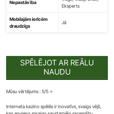
Nepastāvība
Eksperts
Mobilajām ierīcēm
Jā
draudzīgs
SPĒLĒJOT AR REĀLU
NAUDU
Mūsu vērtējums : 5/5 ⭐
Interneta kazino spēlēs ir inovatīvs, svaigs vējš,
kas apvieno spraigo savstarpējo sacensību