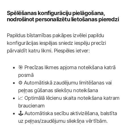
Spēlēšanas konfigurāciju pielāgošana,
nodrošinot personalizētu lietošanas pieredzi
Papildus bīstamības pakāpes izvēlei papildu
konfigurācijas iespējas sniedz iespēju precīzi
pārvaldīt katru likmi. Piespēles ietver:
🎯 Precīzas likmes apjoma noteikšana katrā
posmā
⚙️ Automātiskā zaudējumu limitēšanas vai
peļņas gūšanas sliekšņu noteikšana
📈 Optimālā lēcienu skaita noteikšana katram
braucienam
🕹️ Automātiska secību aktivizēšana, balstīta
uz peļņas/zaudējumu sliekšņa vērtībām.