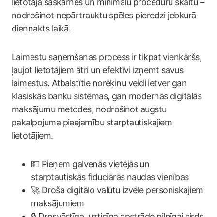
lietotāja saskarnes un minimālu procedūru skaitu –
nodrošinot nepārtrauktu spēles pieredzi jebkurā
diennakts laikā.
Laimestu saņemšanas process ir tikpat vienkāršs,
ļaujot lietotājiem ātri un efektīvi izņemt savus
laimestus. Atbalstītie norēķinu veidi ietver gan
klasiskās banku sistēmas, gan modernās digitālās
maksājumu metodes, nodrošinot augstu
pakalpojuma pieejamību starptautiskajiem
lietotājiem.
💵 Pieņem galvenās vietējās un
starptautiskās fiduciārās naudas vienības
🚀 Droša digitālo valūtu izvēle personiskajiem
maksājumiem
🔒 Drosvērtīga, uzticīga apstrāde pilnīgai sirds