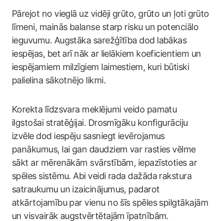
Pārejot no vieglā uz vidēji grūto, grūto un ļoti grūto
līmeni, mainās balanse starp risku un potenciālo
ieguvumu. Augstāka sarežģītība dod labākas
iespējas, bet arī nāk ar lielākiem koeficientiem un
iespējamiem milzīgiem laimestiem, kuri būtiski
palielina sākotnējo likmi.
Korekta līdzsvara meklējumi veido pamatu
ilgstošai stratēģijai. Drosmīgāku konfigurāciju
izvēle dod iespēju sasniegt ievērojamus
panākumus, lai gan daudziem var rasties vēlme
sākt ar mērenākām svārstībām, iepazīstoties ar
spēles sistēmu. Abi veidi rada dažāda rakstura
satraukumu un izaicinājumus, padarot
atkārtojamību par vienu no šīs spēles spilgtākajām
un visvairāk augstvērtētajām īpatnībām.