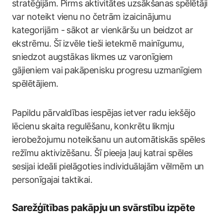
stratēģijām. Pirms aktivitātes uzsākšanas spēlētāji
var noteikt vienu no četrām izaicinājumu
kategorijām - sākot ar vienkāršu un beidzot ar
ekstrēmu. Šī izvēle tieši ietekmē mainīgumu,
sniedzot augstākas likmes uz varonīgiem
gājieniem vai pakāpenisku progresu uzmanīgiem
spēlētājiem.
Papildu pārvaldības iespējas ietver radu iekšējo
lēcienu skaita regulēšanu, konkrētu likmju
ierobežojumu noteikšanu un automātiskās spēles
režīmu aktivizēšanu. Šī pieeja ļauj katrai spēles
sesijai ideāli pielāgoties individuālajām vēlmēm un
personīgajai taktikai.
Sarežģītības pakāpju un svārstību izpēte