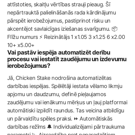
attīstoties, skaitļu vērtības strauji pieaug. Šī
nepārtrauktā palielināšanās rada kārdinājumu
pārspēt ierobežojumus, pastiprinot risku un
akcentējot savlaicīgas iziešanas svarīgumu. 📦
Flīžu numurs ⚡ Reizinātājs 1 x1.05 3 x1.25 6 x2.00
10+ x5.00+
Vai pastāv iespēja automatizēt derību
procesu vai iestatīt zaudējumu un izdevumu
ierobežojumus?
Jā, Chicken Stake nodrošina automatizētas
darbības iespējas. Spēlētāji iestata vēlamo likmju
apjomu un daudzumu, definē pieļaujamos
zaudējumu vai ienākumu mērķus un ļauj platformai
automātiski izpildīt raundus. Tas veicina atbildīgu
un pārvaldītu spēles praksi. ⏩ Automātiskās
darbības režīms 🔔 Individualizējami pārtraukuma
parametri 📉 Aizsardzība pret neparedzētiem