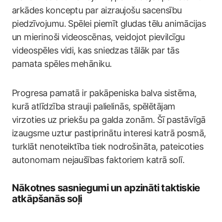
arkādes konceptu par aizraujošu sacensību
piedzīvojumu. Spēlei piemīt gludas tēlu animācijas
un mierinoši videoscēnas, veidojot pievilcīgu
videospēles vidi, kas sniedzas tālāk par tās
pamata spēles mehāniku.
Progresa pamatā ir pakāpeniska balva sistēma,
kurā atlīdzība strauji palielinās, spēlētājam
virzoties uz priekšu pa galda zonām. Šī pastāvīgā
izaugsme uztur pastiprinātu interesi katrā posmā,
turklāt nenoteiktība tiek nodrošināta, pateicoties
autonomam nejaušības faktoriem katrā solī.
Nākotnes sasniegumi un apzināti taktiskie
atkāpšanās soļi