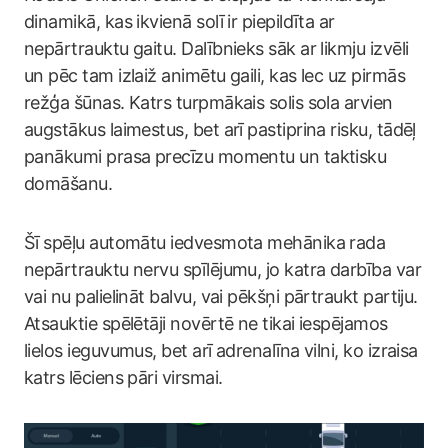
dinamikā, kas ikvienā solī ir piepildīta ar
nepārtrauktu gaitu. Dalībnieks sāk ar likmju izvēli
un pēc tam izlaiž animētu gaili, kas lec uz pirmās
režģa šūnas. Katrs turpmākais solis sola arvien
augstākus laimestus, bet arī pastiprina risku, tādēļ
panākumi prasa precīzu momentu un taktisku
domāšanu.
Šī spēļu automātu iedvesmota mehānika rada
nepārtrauktu nervu spīlējumu, jo katra darbība var
vai nu palielināt balvu, vai pēkšņi pārtraukt partiju.
Atsauktie spēlētāji novērtē ne tikai iespējamos
lielos ieguvumus, bet arī adrenalīna vilni, ko izraisa
katrs lēciens pāri virsmai.