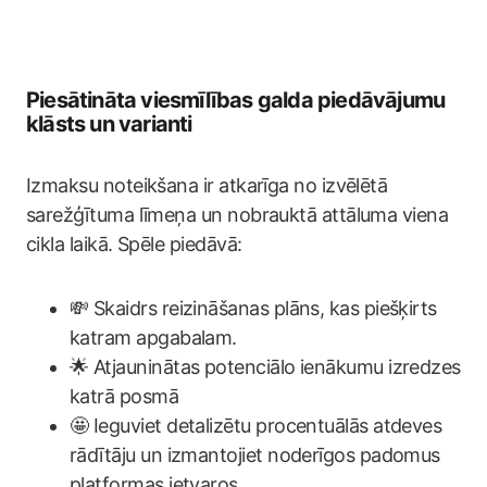
Piesātināta viesmīlības galda piedāvājumu
klāsts un varianti
Izmaksu noteikšana ir atkarīga no izvēlētā
sarežģītuma līmeņa un nobrauktā attāluma viena
cikla laikā. Spēle piedāvā:
💸 Skaidrs reizināšanas plāns, kas piešķirts
katram apgabalam.
🌟 Atjauninātas potenciālo ienākumu izredzes
katrā posmā
🤩 Ieguviet detalizētu procentuālās atdeves
rādītāju un izmantojiet noderīgos padomus
platformas ietvaros.