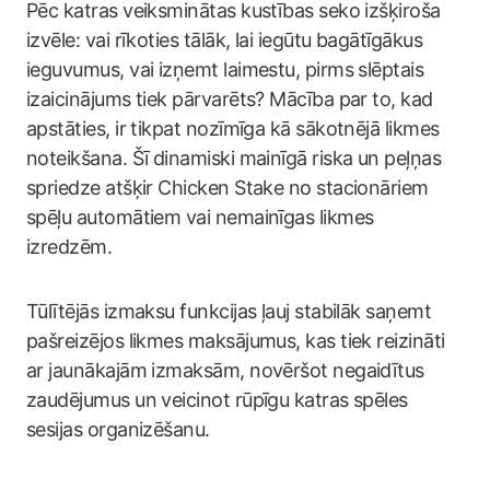
Pēc katras veiksminātas kustības seko izšķiroša
izvēle: vai rīkoties tālāk, lai iegūtu bagātīgākus
ieguvumus, vai izņemt laimestu, pirms slēptais
izaicinājums tiek pārvarēts? Mācība par to, kad
apstāties, ir tikpat nozīmīga kā sākotnējā likmes
noteikšana. Šī dinamiski mainīgā riska un peļņas
spriedze atšķir Chicken Stake no stacionāriem
spēļu automātiem vai nemainīgas likmes
izredzēm.
Tūlītējās izmaksu funkcijas ļauj stabilāk saņemt
pašreizējos likmes maksājumus, kas tiek reizināti
ar jaunākajām izmaksām, novēršot negaidītus
zaudējumus un veicinot rūpīgu katras spēles
sesijas organizēšanu.