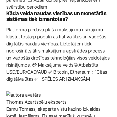
svārstību periodiem
Kāda veida naudas vienības un monetārās
sistēmas tiek izmantotas?
Platforma piedāvā plašu maksājumu risinājumu
klāstu, tostarp populāras fiat valūtas un vadošās
digitālās naudas vienības. Lietotājiem tiek
nodrošināts ātrs maksājumu apstrādes process
un vadošās drošības tehnoloģijas visos veidotajos
risinājumos. 💳 Maksājuma veids 🌐 Atbalstīts
USD/EUR/CAD/AUD ✅ Bitcoin, Ethereum ✅ Citas
digitālvalūtas ✅ SPĒLES AR IZMAKSĀM
Thomas
Azartspēļu eksperts
Esmu Tomass, eksperts vistu kazino izklaides
jomā. Iespējams, jūs esat manījuši kultspēļu