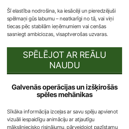
Šī elastība nodrošina, ka iesācēji un pieredzējuši
spēlmaņi gūs labumu – neatkarīgi no tā, vai viņi
tiecas pēc stabilām ieņēmumiem vai cenšas
sasniegt ambiciozas, visaptverošas uzvaras.
SPĒLĒJOT AR REĀLU
NAUDU
Galvenās operācijas un izšķirošās
spēles mehānikas
Sīkāka informācija izceļas ar savu spēju apvienot
vizuāli iespaidīgu animāciju ar atjautīgu
māksliniecisko risinājumu, pārveidojot pazīstamu