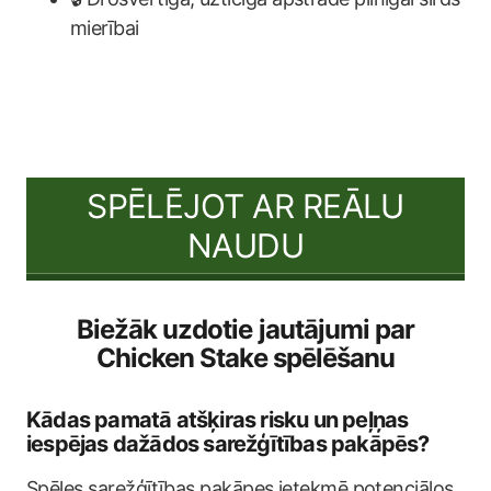
mierībai
SPĒLĒJOT AR REĀLU
NAUDU
Biežāk uzdotie jautājumi par
Chicken Stake spēlēšanu
Kādas pamatā atšķiras risku un peļņas
iespējas dažādos sarežģītības pakāpēs?
Spēles sarežģītības pakāpes ietekmē potenciālos