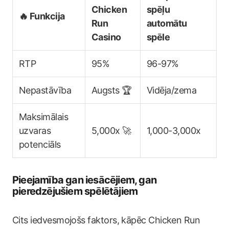
Chicken
spēļu
🔥 Funkcija
Run
automātu
Casino
spēle
RTP
95%
96-97%
Nepastāvība
Augsts 🏆
Vidēja/zema
Maksimālais
uzvaras
5,000x 🚀
1,000-3,000x
potenciāls
Pieejamība gan iesācējiem, gan
pieredzējušiem spēlētājiem
Cits iedvesmojošs faktors, kāpēc Chicken Run