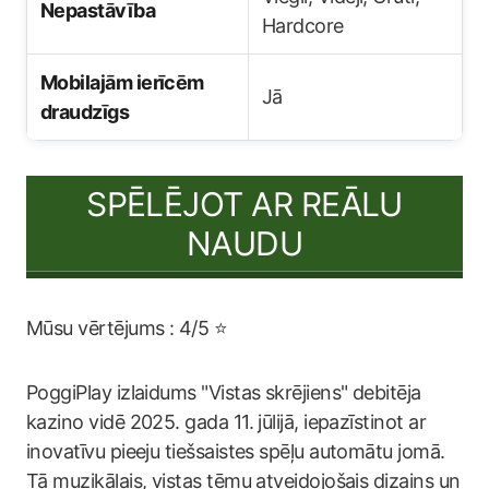
Nepastāvība
Hardcore
Mobilajām ierīcēm
Jā
draudzīgs
SPĒLĒJOT AR REĀLU
NAUDU
Mūsu vērtējums : 4/5 ⭐
PoggiPlay izlaidums "Vistas skrējiens" debitēja
kazino vidē 2025. gada 11. jūlijā, iepazīstinot ar
inovatīvu pieeju tiešsaistes spēļu automātu jomā.
Tā muzikālais, vistas tēmu atveidojošais dizains un