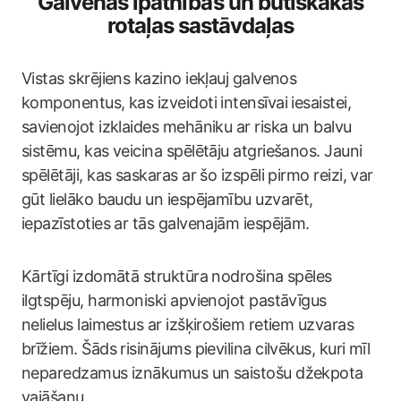
Galvenās īpatnības un būtiskākās
rotaļas sastāvdaļas
Vistas skrējiens kazino iekļauj galvenos
komponentus, kas izveidoti intensīvai iesaistei,
savienojot izklaides mehāniku ar riska un balvu
sistēmu, kas veicina spēlētāju atgriešanos. Jauni
spēlētāji, kas saskaras ar šo izspēli pirmo reizi, var
gūt lielāko baudu un iespējamību uzvarēt,
iepazīstoties ar tās galvenajām iespējām.
Kārtīgi izdomātā struktūra nodrošina spēles
ilgtspēju, harmoniski apvienojot pastāvīgus
nelielus laimestus ar izšķirošiem retiem uzvaras
brīžiem. Šāds risinājums pievilina cilvēkus, kuri mīl
neparedzamus iznākumus un saistošu džekpota
vajāšanu.