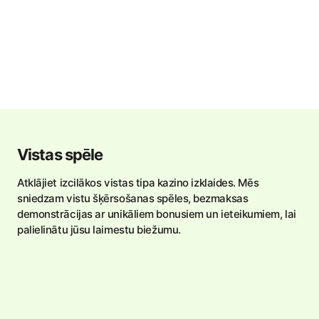
Vistas spēle
Atklājiet izcilākos vistas tipa kazino izklaides. Mēs
sniedzam vistu šķērsošanas spēles, bezmaksas
demonstrācijas ar unikāliem bonusiem un ieteikumiem, lai
palielinātu jūsu laimestu biežumu.