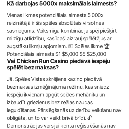
Kā darbojas 5000x maksimālais laimests?
Vienas likmes potenciālais laimests 5 000x
reizinātājā ir šīs spēles absolūtais virsotnes
sasniegums. Veiksmīga kombīnācija spēj piešķirt
milzīgu atlīdzību, kas īpaši aizrauj spēlētājus ar
augstāku likmju apjomiem. 💵 Spēles likme 🏆
Potenciālais laimests $1 $5,000 $5 $25,000
Vai Chicken Run Casino piedāvā iespēju
spēlēt bez maksas?
Jā, Spēles Vistas skrējiens kazino piedāvā
bezmaksas izmēģinājuma režīmu, kas sniedz
iespēju ikvienam apgūt spēles mehāniku un
izbaudīt griezienus bez reālas naudas
ieguldīšanas. Pārslēgšanās uz derību veikšanu nav
obligāta, un to var veikt brīvā brīdī. 🔓
Demonstrācijas versijai konta reģistrēšanās nav