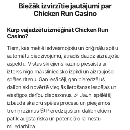
Biežāk izvirzītie jautājumi par
Chicken Run Casino
Kurp vajadzētu izmēģināt Chicken Run
Casino?
Tiem, kas meklē iedvesmojošu un oriģinālu spēļu
automātu piedzīvojumu, atradīs daudz aizraujošu
aspektu. Vistas skrējiens kazino piesaista ar
izteiksmīgo māksliniecisko izpildi un aizraujošo
spēles ritenu. Gan iesācēji, gan pieredzējuši
dalībnieki novērtē vieglās lietošanas iespējas un
elastīgos derību diapazonus. 🎉 Jauni spēlētāji
izbauda skaidru spēles procesu un pieejamos
treniņrežīmus 🎲 Pieredzējušiem dalībniekiem
patīk augsta riska un potenciālo laimestu
mijiedarbība