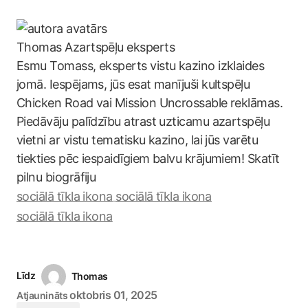
Thomas
Azartspēļu eksperts
Esmu Tomass, eksperts vistu kazino izklaides
jomā. Iespējams, jūs esat manījuši kultspēļu
Chicken Road vai Mission Uncrossable reklāmas.
Piedāvāju palīdzību atrast uzticamu azartspēļu
vietni ar vistu tematisku kazino, lai jūs varētu
tiekties pēc iespaidīgiem balvu krājumiem! Skatīt
pilnu biogrāfiju
Līdz
Thomas
oktobris 01, 2025
Atjaunināts