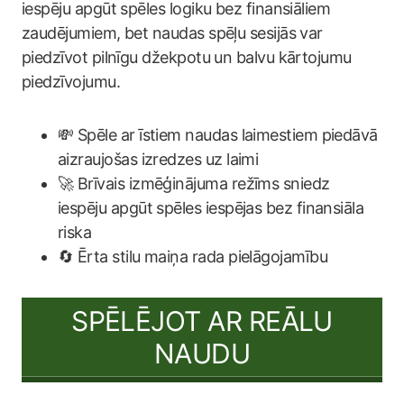
iespēju apgūt spēles logiku bez finansiāliem
zaudējumiem, bet naudas spēļu sesijās var
piedzīvot pilnīgu džekpotu un balvu kārtojumu
piedzīvojumu.
💸 Spēle ar īstiem naudas laimestiem piedāvā
aizraujošas izredzes uz laimi
🚀 Brīvais izmēģinājuma režīms sniedz
iespēju apgūt spēles iespējas bez finansiāla
riska
🔄 Ērta stilu maiņa rada pielāgojamību
SPĒLĒJOT AR REĀLU
NAUDU