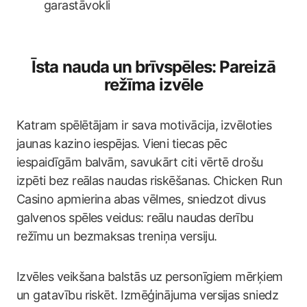
garastāvokli
Īsta nauda un brīvspēles: Pareizā
režīma izvēle
Katram spēlētājam ir sava motivācija, izvēloties
jaunas kazino iespējas. Vieni tiecas pēc
iespaidīgām balvām, savukārt citi vērtē drošu
izpēti bez reālas naudas riskēšanas. Chicken Run
Casino apmierina abas vēlmes, sniedzot divus
galvenos spēles veidus: reālu naudas derību
režīmu un bezmaksas treniņa versiju.
Izvēles veikšana balstās uz personīgiem mērķiem
un gatavību riskēt. Izmēģinājuma versijas sniedz