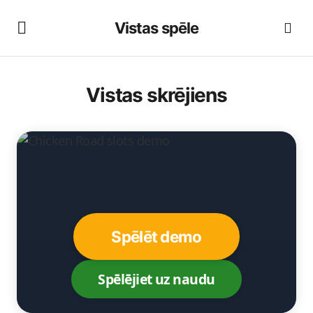
Vistas spēle
Vistas skrējiens
Spēlēt demo
Spēlējiet uz naudu