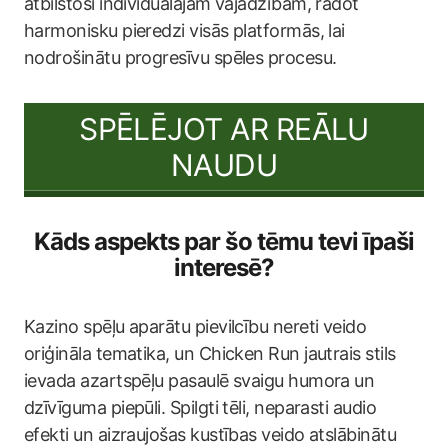
atbilstoši individualajām vajadzībām, radot
harmonisku pieredzi visās platformās, lai
nodrošinātu progresīvu spēles procesu.
SPĒLĒJOT AR REĀLU
NAUDU
Kāds aspekts par šo tēmu tevi īpaši
interesē?
Kazino spēļu aparātu pievilcību nereti veido
oriģināla tematika, un Chicken Run jautrais stils
ievada azartspēļu pasaulē svaigu humora un
dzīvīguma piepūli. Spilgti tēli, neparasti audio
efekti un aizraujošas kustības veido atslābinātu