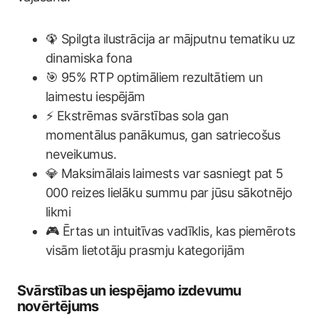
🦚 Spilgta ilustrācija ar mājputnu tematiku uz
dinamiska fona
🎯 95% RTP optimāliem rezultātiem un
laimestu iespējām
⚡ Ekstrēmas svārstības sola gan
momentālus panākumus, gan satriecošus
neveikumus.
💎 Maksimālais laimests var sasniegt pat 5
000 reizes lielāku summu par jūsu sākotnējo
likmi
🎮 Ērtas un intuitīvas vadīklis, kas piemērots
visām lietotāju prasmju kategorijām
Svārstības un iespējamo izdevumu
novērtējums