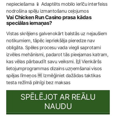
nepieciešama 📱 Adaptēts mobilo ierīču interfeiss
nodrošina spēļu izmantošanu ceļojumos
Vai Chicken Run Casino prasa kādas
speciālas iemaņas?
Vistas skrējiens galvenokārt balstās uz nejaušiem
notikumiem, tāpēc iepriekšēja pieredze nav
obligāta. Spēles procesu vada viegli saprotami
izvēles mehānismi, padarot tās pieejamas katram,
kas vēlas pārbaudīt savu veiksmi. 🙌 Vienkāršs
lietojumprogrammas dizains uzņemšanai visos
spējas līmeņos 🆓 Izmēģiniet dažādas taktikas
testa režīmā pilnīgi bez maksas
SPĒLĒJOT AR REĀLU
NAUDU