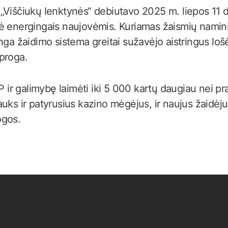
Viščiukų lenktynės“ debiutavo 2025 m. liepos 11 d. 
ė energingais naujovėmis. Kuriamas žaismių namin
nga žaidimo sistema greitai sužavėjo aistringus loš
proga.
r galimybę laimėti iki 5 000 kartų daugiau nei pra
uks ir patyrusius kazino mėgėjus, ir naujus žaidėju
ogos.