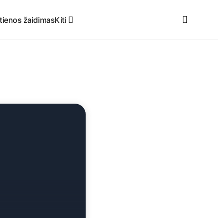
štienos žaidimas
Kiti