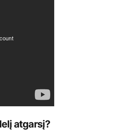
elį atgarsį?