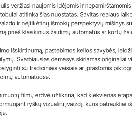
ulis veržiasi naujomis idėjomis ir nepamirštamomi
obulai atitinka šias nuostatas. Savitas realaus laiko
aizdo ir neįtikėtinų išmokų perspektyvų mišinys su
ą prieš klasikinius žaidimų automatus ar kortų žai
imo išskirtinumą, pastebimos kelios savybės, leidžia
ūlymų. Svarbiausias dėmesys skiriamas originaliai vi
alyginti su tradiciniais vaisiais ar įprastomis pikto
aidimų automatuose.
muotų filmų erdvė užtikrina, kad kiekvienas etap
rmuojant ryškų vizualinį įvaizdį, kuris patraukliai iš
je.