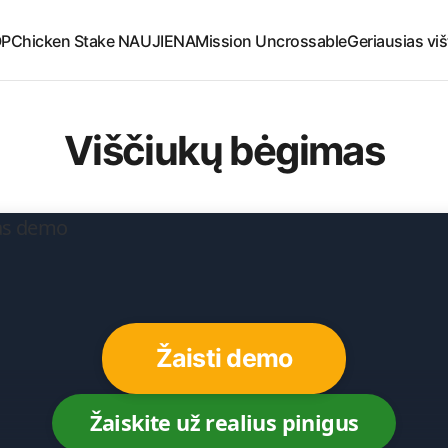
OP
Chicken Stake NAUJIENA
Mission Uncrossable
Geriausias vi
Viščiukų bėgimas
Žaisti demo
Žaiskite už realius pinigus