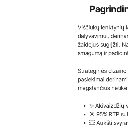
Pagrindin
Viščiukų lenktynių 
dalyvavimui, derinan
žaidėjus sugrįžti. N
smagumą ir padidint
Strateginės dizaino
pasiekimai derinami 
mėgstančius netikėt
✨ Akivaizdžių v
🎯 95% RTP sub
💥 Aukšti svyra