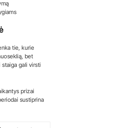
tymą
lygiams
ė
nka tie, kurie
uoseklią, bet
aiga gali virsti
ikantys prizai
eriodai sustiprina