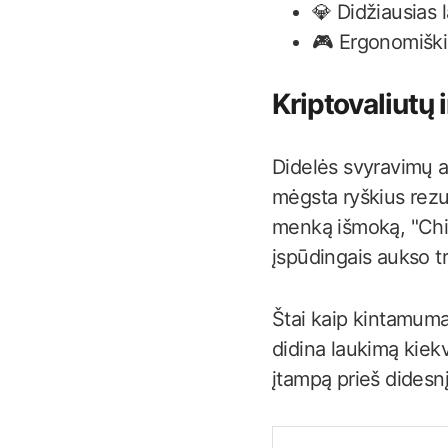
💎 Didžiausias 
🎮 Ergonomiški 
Kriptovaliutų 
Didelės svyravimų a
mėgsta ryškius rezu
menką išmoką, "Chic
įspūdingais aukso tr
Štai kaip kintamumas
didina laukimą kiekv
įtampą prieš didesn