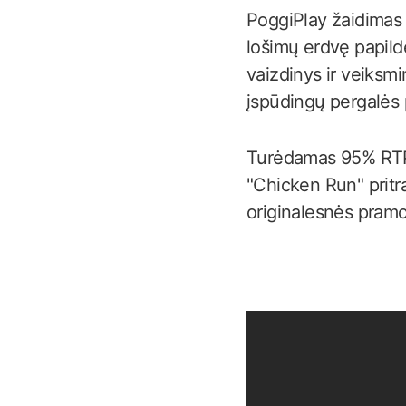
PoggiPlay žaidimas „
lošimų erdvę papild
vaizdinys ir veiksmi
įspūdingų pergalės 
Turėdamas 95% RTP i
"Chicken Run" pritra
originalesnės pram