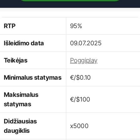
RTP
95%
Išleidimo data
09.07.2025
Teikėjas
Poggiplay
Minimalus statymas
€/$0.10
Maksimalus
€/$100
statymas
Didžiausias
x5000
daugiklis