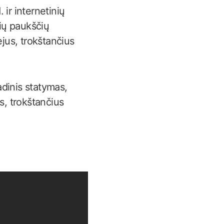
ir internetinių
ių paukščių
ėjus, trokštančius
dinis statymas,
s, trokštančius