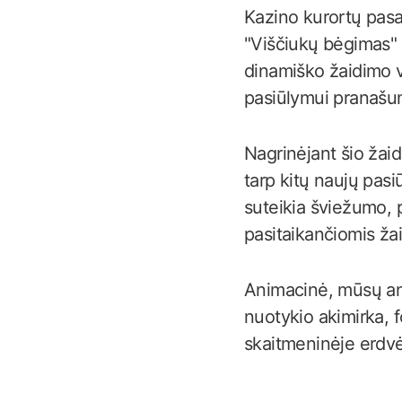
Kazino kurortų pasa
"Viščiukų bėgimas" t
dinamiško žaidimo v
pasiūlymui pranašum
Nagrinėjant šio žaid
tarp kitų naujų pasi
suteikia šviežumo, p
pasitaikančiomis ž
Animacinė, mūsų ani
nuotykio akimirka, fo
skaitmeninėje erdvė