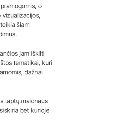
s pramogomis, o
 vizualizacijos,
teikia šiam
dimus.
nčios jam iškilti
štos tematikai, kuri
gramomis, dažnai
as taptų malonaus
siskiria bet kurioje