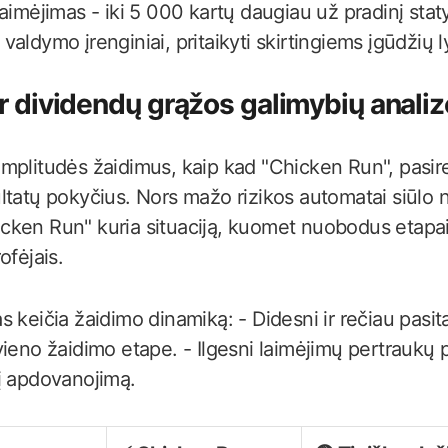
laimėjimas - iki 5 000 kartų daugiau už pradinį sta
valdymo įrenginiai, pritaikyti skirtingiems įgūdžių 
ir dividendų grąžos galimybių analiz
mplitudės žaidimus, kaip kad "Chicken Run", pasire
ltatų pokyčius. Nors mažo rizikos automatai siūlo n
ken Run" kuria situaciją, kuomet nuobodus etapai st
ofėjais.
 keičia žaidimo dinamiką: - Didesni ir rečiau pasita
ieno žaidimo etape. - Ilgesni laimėjimų pertraukų p
į apdovanojimą.