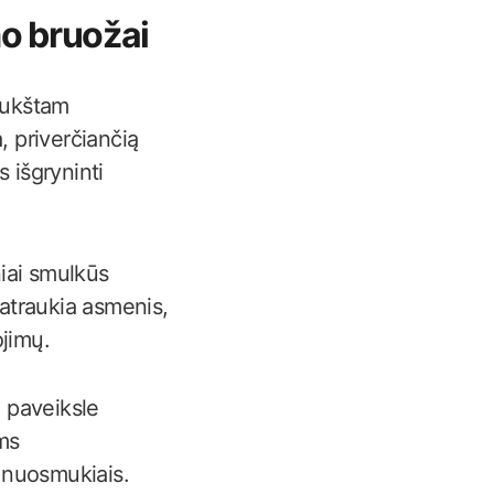
mo bruožai
 aukštam
, priverčiančią
 išgryninti
iai smulkūs
patraukia asmenis,
ojimų.
e paveiksle
ms
s nuosmukiais.