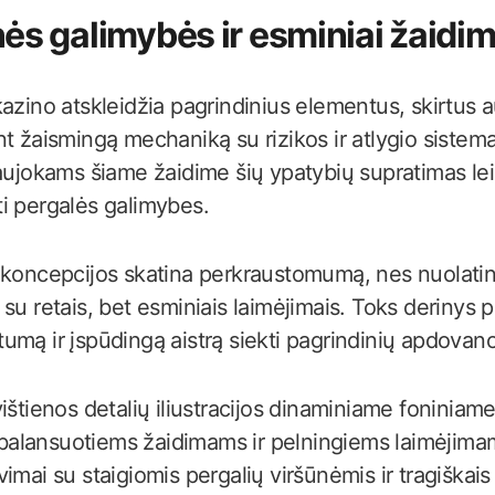
ės galimybės ir esminiai žaidi
kazino atskleidžia pagrindinius elementus, skirtus
t žaismingą mechaniką su rizikos ir atlygio sistema
aujokams šiame žaidime šių ypatybių supratimas leis
i pergalės galimybes.
 koncepcijos skatina perkraustomumą, nes nuolatin
su retais, bet esminiais laimėjimais. Toks derinys 
umą ir įspūdingą aistrą siekti pagrindinių apdovan
ištienos detalių iliustracijos dinaminiame foniniam
alansuotiems žaidimams ir pelningiems laimėjima
vimai su staigiomis pergalių viršūnėmis ir tragiškai