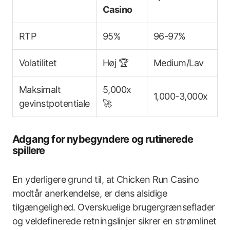
Casino
RTP
95%
96-97%
Volatilitet
Høj 🏆
Medium/Lav
Maksimalt
5,000x
1,000-3,000x
gevinstpotentiale
🚀
Adgang for nybegyndere og rutinerede
spillere
En yderligere grund til, at Chicken Run Casino
modtår anerkendelse, er dens alsidige
tilgængelighed. Overskuelige brugergrænseflader
og veldefinerede retningslinjer sikrer en strømlinet