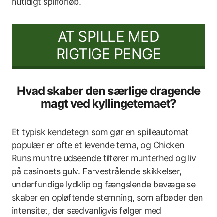
nutidigt spilforløb.
AT SPILLE MED
RIGTIGE PENGE
Hvad skaber den særlige dragende
magt ved kyllingetemaet?
Et typisk kendetegn som gør en spilleautomat
populær er ofte et levende tema, og Chicken
Runs muntre udseende tilfører munterhed og liv
på casinoets gulv. Farvestrålende skikkelser,
underfundige lydklip og fængslende bevægelse
skaber en opløftende stemning, som afbøder den
intensitet, der sædvanligvis følger med