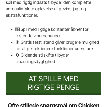
spil med rigtig indsats tilbyder den komplette
adrenalinfyldte oplevelse af gevinstjagt og
ekstrafunktioner.
🎰 Spil med rigtige kontanter åbner for
fristende vinderchancer
🎯 Gratis testtilstand giver brugere mulighed
for at perfektionere funktioner uden fare
🔄 Glidende stilskifte tilbyder
tilpasningsdygtighed
AT SPILLE MED
RIGTIGE PENGE
Ofte stillede spørgsmål om Chicken