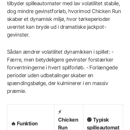
tilbyder spilleautomater med lav volatilitet stabile,
dog mindre gevinstforløb, hvorimod Chicken Run
skaber et dynamisk miljø, hvor tørkeperioder
uventet kan bryde ud i dramatiske jackpot-
gevinster.
Sådan ændrer volatilitet dynamikken i spillet: -
Færre, men betydeligere gevinster forstærker
forventningerne i hvert spilforløb. - Forlængede
perioder uden udbetalinger skaber en
spændingsbølge, der kulminerer i en massiv
præmie.
⚡
Chicken
🟢 Typisk
🔥 Funktion
Run
spilleautomat