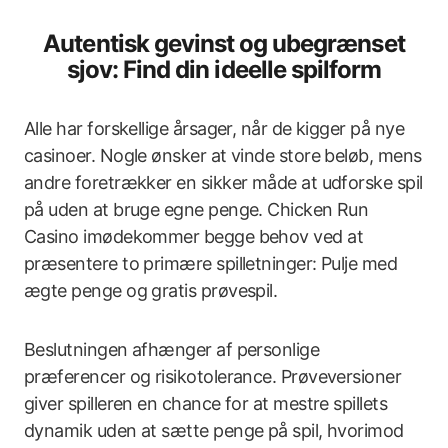
Autentisk gevinst og ubegrænset
sjov: Find din ideelle spilform
Alle har forskellige årsager, når de kigger på nye
casinoer. Nogle ønsker at vinde store beløb, mens
andre foretrækker en sikker måde at udforske spil
på uden at bruge egne penge. Chicken Run
Casino imødekommer begge behov ved at
præsentere to primære spilletninger: Pulje med
ægte penge og gratis prøvespil.
Beslutningen afhænger af personlige
præferencer og risikotolerance. Prøveversioner
giver spilleren en chance for at mestre spillets
dynamik uden at sætte penge på spil, hvorimod