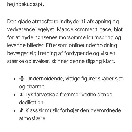
højindskudsspil.
Den glade atmosfære indbyder til afslapning og
vedvarende legelyst. Mange kommer tilbage, blot
for at nyde hønsenes morsomme krumspring og
levende billeder. Eftersom onlineunderholdning
bevæger sig i retning af fordypende og visuelt
stærke oplevelser, skinner denne tilgang klart.
😂 Underholdende, vittige figurer skaber sjæl
og charme
🌷 Lys farveskala fremmer vedholdende
dedikation
🎵 Klassisk musik forhøjer den overordnede
atmosfære