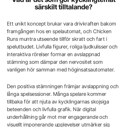
särskilt tilltalande?
Ett unikt koncept brukar vara drivkraften bakom
framgången hos en spelautomat, och Chicken
Runs muntra utseende tillför skratt och fart i
spelutbudet. Livfulla figurer, roliga ljudkulisser och
interaktiva rörelser formar en avslappnad
stämning som dämpar den nervositet som
vanligen hör samman med höginsatsautomater.
Den positiva stämningen främjar avslappning och
långa spelsessioner. Många spelare kommer
tillbaka för att njuta av kycklingarnas skojsiga
beteenden och livfulla grafik. När digital
underhållning går mot mer engagerande och
visuellt imponerande upplevelser utmärker sig