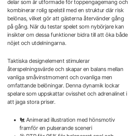
delar som är utformade för toppengagemang och
kombinerar rolig spelstil med en struktur där risk
belönas, vilket gör att gästerna återvänder gång
på gång. När du testar spelet som nybörjare kan
insikter om dessa funktioner bidra till att öka både
nöjet och utdelningarna.
Taktiska designelement stimulerar
återspelningsvärde och skapar en balans mellan
vanliga småvinstmoment och ovanliga men
omfattande belöningar. Denna dynamik lockar
spelare som uppskattar ovisshet och adrenalinet i
att jaga stora priser.
🐔 Animerad illustration med hönsmotiv
framför en pulserande sceneri