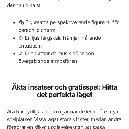
denna unika stil.
🎭 Figursatta perspektiverande figurer tillför
personlig charm
🌻 En ljus färgskala främjar ihållande
entusiasm
🎵 Öronkittlande musik höjer den
övergripande atmosfären
Äkta insatser och gratisspel: Hitta
det perfekta läget
Alla har tydliga anledningar när de letar efter nya
spelplatser. Vissa jagar stora vinster, medan andra
föredrar en säker upplevelse utan att satsa