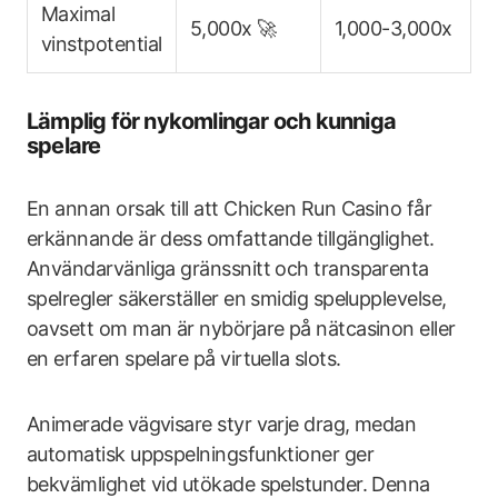
Maximal
5,000x 🚀
1,000-3,000x
vinstpotential
Lämplig för nykomlingar och kunniga
spelare
En annan orsak till att Chicken Run Casino får
erkännande är dess omfattande tillgänglighet.
Användarvänliga gränssnitt och transparenta
spelregler säkerställer en smidig spelupplevelse,
oavsett om man är nybörjare på nätcasinon eller
en erfaren spelare på virtuella slots.
Animerade vägvisare styr varje drag, medan
automatisk uppspelningsfunktioner ger
bekvämlighet vid utökade spelstunder. Denna