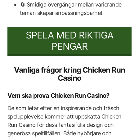
🔄 Smidiga övergångar mellan varierande
teman skapar anpassningsbarhet
SPELA MED RIKTIGA
PENGAR
Vanliga frågor kring Chicken Run
Casino
Vem ska prova Chicken Run Casino?
De som letar efter en inspirerande och fräsch
spelupplevelse kommer att uppskatta Chicken
Run Casino för dess fantasifulla design och
generösa speltillfällen. Både nybörjare och