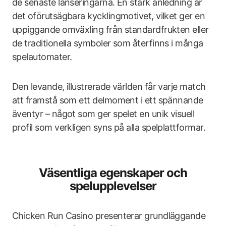
de senaste lanseringarna. En stark anledning är
det oförutsägbara kycklingmotivet, vilket ger en
uppiggande omväxling från standardfrukten eller
de traditionella symboler som återfinns i många
spelautomater.
Den levande, illustrerade världen får varje match
att framstå som ett delmoment i ett spännande
äventyr – något som ger spelet en unik visuell
profil som verkligen syns på alla spelplattformar.
Väsentliga egenskaper och
spelupplevelser
Chicken Run Casino presenterar grundläggande