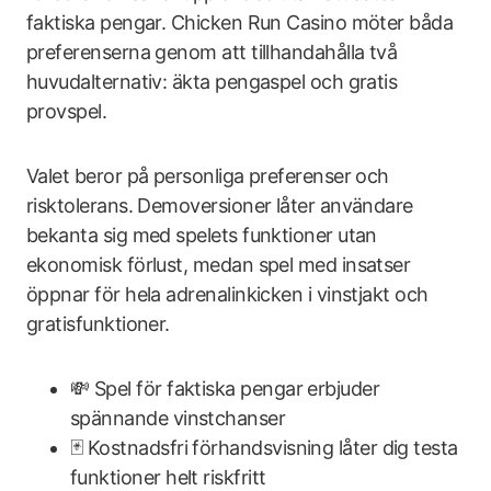
faktiska pengar. Chicken Run Casino möter båda
preferenserna genom att tillhandahålla två
huvudalternativ: äkta pengaspel och gratis
provspel.
Valet beror på personliga preferenser och
risktolerans. Demoversioner låter användare
bekanta sig med spelets funktioner utan
ekonomisk förlust, medan spel med insatser
öppnar för hela adrenalinkicken i vinstjakt och
gratisfunktioner.
💸 Spel för faktiska pengar erbjuder
spännande vinstchanser
🃏 Kostnadsfri förhandsvisning låter dig testa
funktioner helt riskfritt