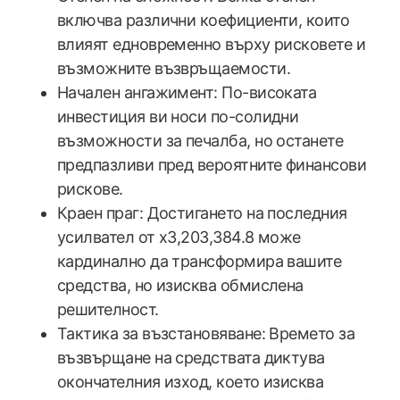
включва различни коефициенти, които
влияят едновременно върху рисковете и
възможните възвръщаемости.
Начален ангажимент: По-високата
инвестиция ви носи по-солидни
възможности за печалба, но останете
предпазливи пред вероятните финансови
рискове.
Краен праг: Достигането на последния
усилвател от x3,203,384.8 може
кардинално да трансформира вашите
средства, но изисква обмислена
решителност.
Тактика за възстановяване: Времето за
възвърщане на средствата диктува
окончателния изход, което изисква