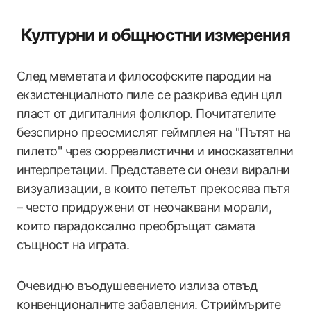
Културни и общностни измерения
След меметата и философските пародии на
екзистенциалното пиле се разкрива един цял
пласт от дигиталния фолклор. Почитателите
безспирно преосмислят геймплея на "Пътят на
пилето" чрез сюрреалистични и иносказателни
интерпретации. Представете си онези вирални
визуализации, в които петелът прекосява пътя
– често придружени от неочаквани морали,
които парадоксално преобръщат самата
същност на играта.
Очевидно въодушевението излиза отвъд
конвенционалните забавления. Стриймърите