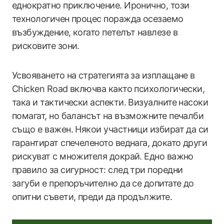
еднократно приключение. Иронично, този
технологичен процес поражда осезаемо
възбуждение, когато петелът навлезе в
рисковите зони.
Усвояването на стратегията за изплащане в
Chicken Road включва както психологически,
така и тактически аспекти. Визуалните насоки
помагат, но балансът на възможните печалби
също е важен. Някои участници избират да си
гарантират спечеленото веднага, докато други
рискуват с множителя докрай. Едно важно
правило за сигурност: след три поредни
загуби е препоръчително да се допитате до
опитни съвети, преди да продължите.