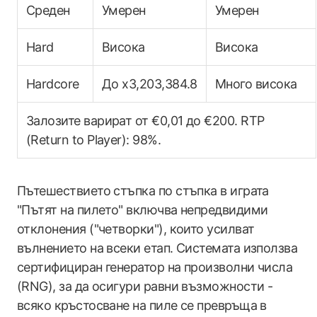
Среден
Умерен
Умерен
Hard
Висока
Висока
Hardcore
До x3,203,384.8
Много висока
Залозите варират от €0,01 до €200. RTP
(Return to Player): 98%.
Пътешествието стъпка по стъпка в играта
"Пътят на пилето" включва непредвидими
отклонения ("четворки"), които усилват
вълнението на всеки етап. Системата използва
сертифициран генератор на произволни числа
(RNG), за да осигури равни възможности -
всяко кръстосване на пиле се превръща в