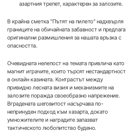
азартния трепет, характерен за залозите.
В крайна сметка "Пътят на пилето" надхвърля
границите на обичайната забавност и предлага
оригинални размишления за нашата връзка с
опасността.
Очевидната нелепост на темата привлича като
магнит играчите, които търсят нестандартност
в онлайн казината. Контрастът между
привидно лесната визия и механизмите на
залозите поражда своеобразно напрежение.
Вградената шеговитост насърчава по-
непринуден подход към хазарта, докато
умножителите и наградите запазват
тактическото любопитство будено.