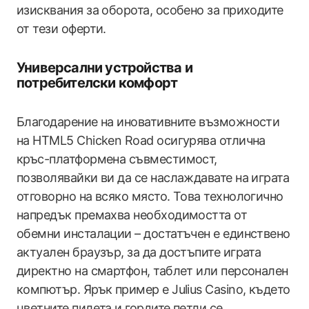
изисквания за оборота, особено за приходите
от тези оферти.
Универсални устройства и
потребителски комфорт
Благодарение на иновативните възможности
на HTML5 Chicken Road осигурява отлична
кръс-платформена съвместимост,
позволявайки ви да се наслаждавате на играта
отговорно на всяко място. Това технологично
напредък премахва необходимостта от
обемни инсталации – достатъчен е единствено
актуален браузър, за да достъпите играта
директно на смартфон, таблет или персонален
компютър. Ярък пример е Julius Casino, където
цветните пилета и гордите петли се