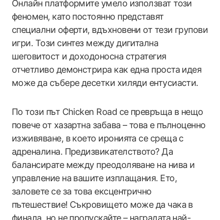
Онлайн платформите умело използват този
феномен, като постоянно представят
специални оферти, вдъхновени от тези групови
игри. Този синтез между дигитална
шеговитост и доходоносна стратегия
отчетливо демонстрира как една проста идея
може да събере десетки хиляди ентусиасти.
По този път Chicken Road се превръща в нещо
повече от хазартна забава – това е пълноценно
изживяване, в което иронията се среща с
адреналина. Предизвикателството? Да
балансирате между преодоляване на нива и
управление на вашите изплащания. Ето,
заловете се за това ексцентрично
пътешествие! Съкровището може да чака в
финала, но не пропускайте – наградата най-