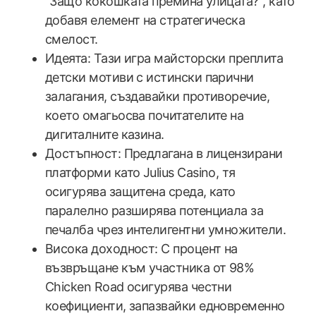
"Защо кокошката премина улицата?", като
добавя елемент на стратегическа
смелост.
Идеята: Тази игра майсторски преплита
детски мотиви с истински парични
залагания, създавайки противоречие,
което омагьосва почитателите на
дигиталните казина.
Достъпност: Предлагана в лицензирани
платформи като Julius Casino, тя
осигурява защитена среда, като
паралелно разширява потенциала за
печалба чрез интелигентни умножители.
Висока доходност: С процент на
възвръщане към участника от 98%
Chicken Road осигурява честни
коефициенти, запазвайки едновременно