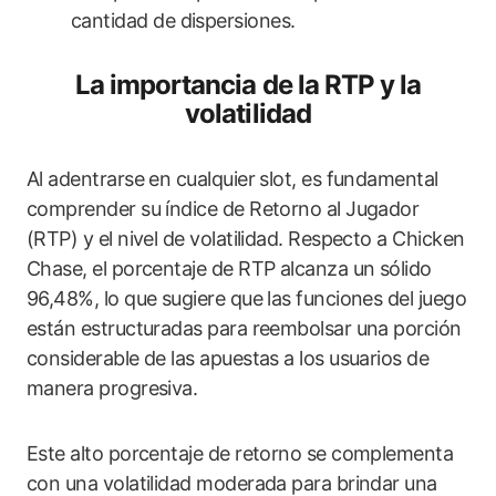
cantidad de dispersiones.
La importancia de la RTP y la
volatilidad
Al adentrarse en cualquier slot, es fundamental
comprender su índice de Retorno al Jugador
(RTP) y el nivel de volatilidad. Respecto a Chicken
Chase, el porcentaje de RTP alcanza un sólido
96,48%, lo que sugiere que las funciones del juego
están estructuradas para reembolsar una porción
considerable de las apuestas a los usuarios de
manera progresiva.
Este alto porcentaje de retorno se complementa
con una volatilidad moderada para brindar una