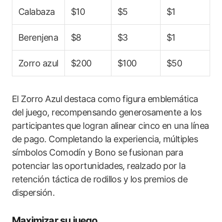
Calabaza
$10
$5
$1
Berenjena
$8
$3
$1
Zorro azul
$200
$100
$50
El Zorro Azul destaca como figura emblemática
del juego, recompensando generosamente a los
participantes que logran alinear cinco en una línea
de pago. Completando la experiencia, múltiples
símbolos Comodín y Bono se fusionan para
potenciar las oportunidades, realzado por la
retención táctica de rodillos y los premios de
dispersión.
Maximizar su juego