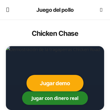
Juego del pollo
Chicken Chase
Jugar demo
Jugar con dinero real