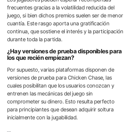
frecuentes gracias a la volatilidad reducida del
juego, si bien dichos premios suelen ser de menor
cuantía. Este rasgo aporta una gratificación
continua, que sostiene el interés y la participación
durante toda la partida.
¿Hay versiones de prueba disponibles para
los que recién empiezan?
Por supuesto, varias plataformas disponen de
versiones de prueba para Chicken Chase, las
cuales posibilitan que los usuarios conozcan y
entrenen las mecánicas del juego sin
comprometer su dinero. Esto resulta perfecto
para principiantes que desean adquirir soltura
inicialmente con la jugabilidad.