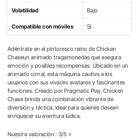
Volatilidad
Bajo
Compatible con móviles
Sí
Adéntrate en el pintoresco reino de Chicken
Chaseun animado tragamonedas que asegura
emoción y posibles recompensas. Ubicado en un
animado corral, esta máquina cautiva a los
usuarios con sus vivaces avatares y fascinantes
funciones. Creado por Pragmatic Play, Chicken
Chase brinda una combinación vibrante de
diversión y táctica, ideal para quienes desean
enriquecer su aventura lúdica.
Nuestra valoración : 3/5 ⭐