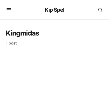
Kip Spel
Kingmidas
1 post