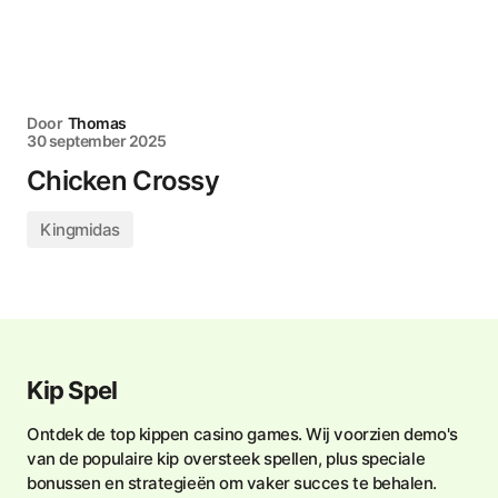
Door
Thomas
30 september 2025
Chicken Crossy
Kingmidas
Kip Spel
Ontdek de top kippen casino games. Wij voorzien demo's
van de populaire kip oversteek spellen, plus speciale
bonussen en strategieën om vaker succes te behalen.