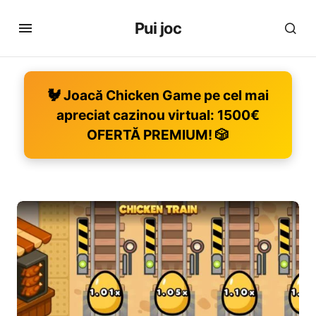
Pui joc
🐓 Joacă Chicken Game pe cel mai
apreciat cazinou virtual: 1500€
OFERTĂ PREMIUM! 🎲