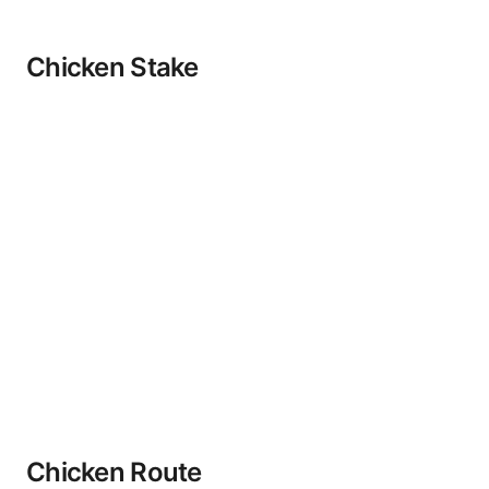
Chicken Stake
Chicken Route