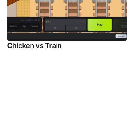
Chicken vs Train