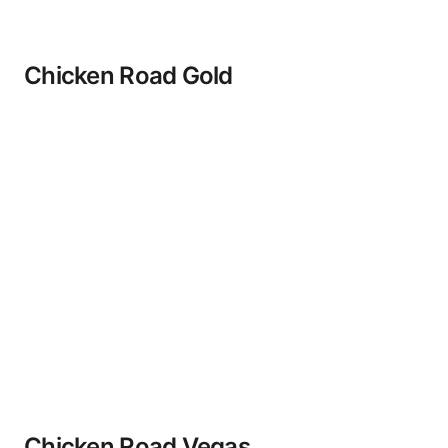
Chicken Road Gold
Chicken Road Vegas