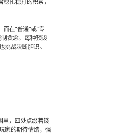
蕴含稳扎稳打的积累，
而在“普通”或“专
克制贪念。每种预设
也挑战决断胆识。
氛围里，四处点缀着镂
玩家的期待情绪，强