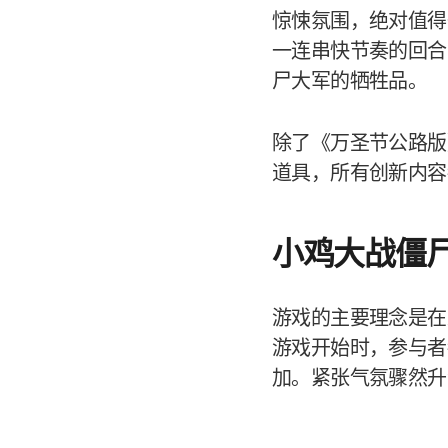
惊悚氛围，绝对值得一
一连串快节奏的回合
尸大军的牺牲品。
除了《万圣节公路版
道具，所有创新内容
小鸡大战僵
游戏的主要理念是在
游戏开始时，参与者
加。紧张气氛骤然升