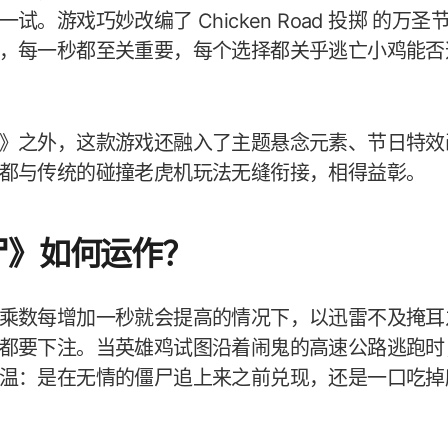
试。游戏巧妙改编了 Chicken Road 投掷 的万
，每一秒都至关重要，每个选择都关乎逃亡小鸡能否
》之外，这款游戏还融入了主题悬念元素、节日特效
都与传统的碰撞老虎机玩法无缝衔接，相得益彰。
尸》如何运作？
乘数每增加一秒就会提高的情况下，以迅雷不及掩耳
都要下注。当英雄鸡试图沿着闹鬼的高速公路逃跑时
温：是在无情的僵尸追上来之前兑现，还是一口吃掉