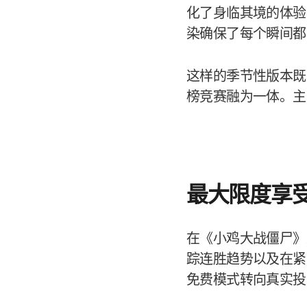
化了身临其境的体验
染确保了每个瞬间都
这样的季节性版本既
榜竞赛融为一体。主
最大限度享
在《小鸡大战僵尸》
踪连胜趋势以及在紧
免费模式转向真实投