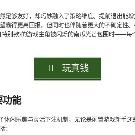
然足够友好，却巧妙融入了策略维度。提前退出能增
望赢得更高回报，但同时也伴随着更大的不确定性。
日特别款}的游戏主角被闪烁的南瓜光芒包围时——每
玩真钱
要功能
合了休闲乐趣与灵活下注机制，无论是闲置游戏新手还
括：