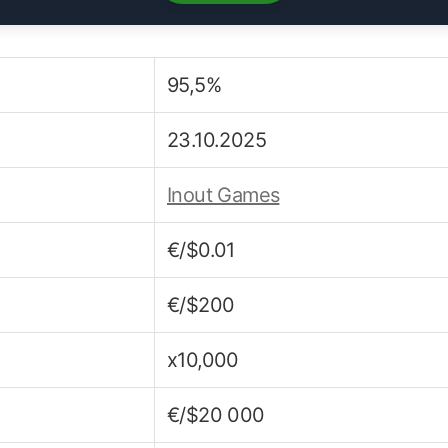
95,5%
23.10.2025
Inout Games
€/$0.01
€/$200
x10,000
€/$20 000