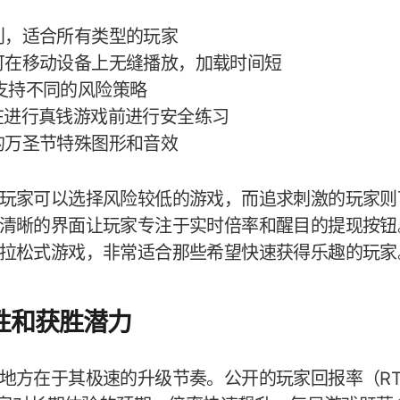
级别，适合所有类型的玩家
，可在移动设备上无缝播放，加载时间短
设，支持不同的风险策略
可在进行真钱游戏前进行安全练习
中的万圣节特殊图形和音效
玩家可以选择风险较低的游戏，而追求刺激的玩家则
清晰的界面让玩家专注于实时倍率和醒目的提现按钮
拉松式游戏，非常适合那些希望快速获得乐趣的玩家
性和获胜潜力
地方在于其极速的升级节奏。公开的玩家回报率（RT